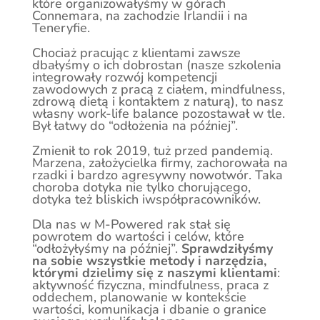
które organizowałyśmy w górach
Connemara, na zachodzie Irlandii i na
Teneryfie.
Chociaż pracując z klientami zawsze
dbałyśmy o ich dobrostan (nasze szkolenia
integrowały rozwój kompetencji
zawodowych z pracą z ciałem, mindfulness,
zdrową dietą i kontaktem z naturą), to nasz
własny work-life balance pozostawał w tle.
Był łatwy do “odłożenia na później”.
Zmienił to rok 2019, tuż przed pandemią.
Marzena, założycielka firmy, zachorowała na
rzadki i bardzo agresywny nowotwór. Taka
choroba dotyka nie tylko chorującego,
dotyka też bliskich iwspółpracowników.
Dla nas w M-Powered rak stał się
powrotem do wartości i celów, które
“odłożyłyśmy na później”.
Sprawdziłyśmy
na sobie wszystkie metody i narzędzia,
którymi dzielimy się z naszymi klientami
:
aktywność fizyczna, mindfulness, praca z
oddechem, planowanie w kontekście
wartości, komunikacja i dbanie o granice